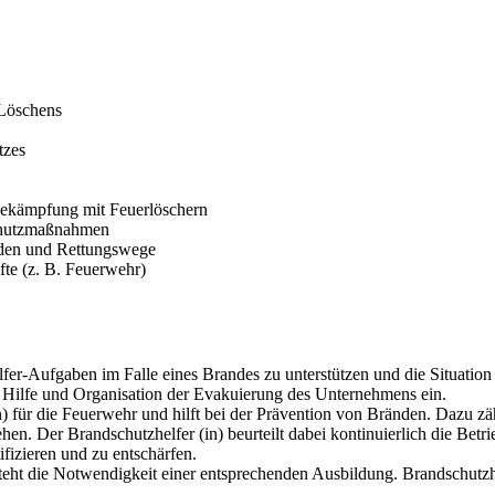
 Löschens
tzes
bekämpfung mit Feuerlöschern
chutzmaßnahmen
uden und Rettungswege
te (z. B. Feuerwehr)
fer-Aufgaben im Falle eines Brandes zu unterstützen und die Situation 
e Hilfe und Organisation der Evakuierung des Unternehmens ein.
n) für die Feuerwehr und hilft bei der Prävention von Bränden. Dazu z
hen. Der Brandschutzhelfer (in) beurteilt dabei kontinuierlich die Bet
ifizieren und zu entschärfen.
ht die Notwendigkeit einer entsprechenden Ausbildung. Brandschutzhe