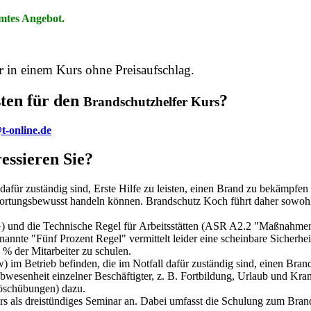
mmtes Angebot.
er
in einem Kurs ohne Preisaufschlag.
ten für den
?
Brandschutzhelfer Kurs
t-online.de
essieren Sie?
dafür zuständig sind, Erste Hilfe zu leisten, einen Brand zu bekämpfen
rtungsbewusst handeln können. Brandschutz Koch führt daher sowohl 
hG) und die Technische Regel für Arbeitsstätten (ASR A2.2 "Maßnah
nnte "Fünf Prozent Regel" vermittelt leider eine scheinbare Sicherhei
% der Mitarbeiter zu schulen.
) im Betrieb befinden, die im Notfall dafür zuständig sind, einen Bra
Abwesenheit einzelner Beschäftigter, z. B. Fortbildung, Urlaub und Kr
Löschübungen) dazu.
urs als dreistündiges Seminar an. Dabei umfasst die Schulung zum Bra