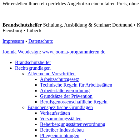
Wir erstellen Ihnen ein perfektes Angebot zu einem fairen Preis, ohne
Brandschutzhelfer
Schulung, Ausbildung & Seminar: Dortmund • Kö
Flensburg • Lübeck
Impressum
•
Datenschutz
Joomla Webdesign
:
www.joomla-programmieren.de
Brandschutzhelfer
Rechtsgrundlagen
Allgemeine Vorschriften
Arbeitsschutzgesetz
Technische Regeln für Arbeitsstätten
Arbeitsstättenverordnung
Grundsätze der Prävention
Berufsgenossenschaftliche Regeln
Branchenspezifische Grundlagen
Verkaufsstätten
Versammlungsstätten
Beherbergungsstättenverordnung
Betreiber Industriebau
Pflegeeinrichtungen