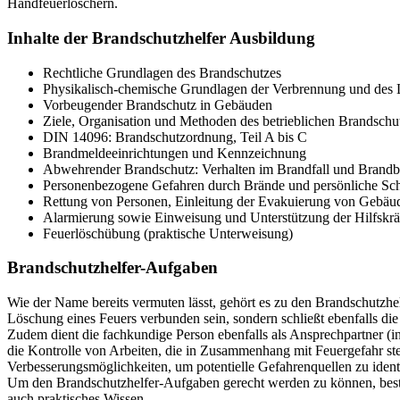
Handfeuerlöschern.
Inhalte der
Brandschutzhelfer Ausbildung
Rechtliche Grundlagen des Brandschutzes
Physikalisch-chemische Grundlagen der Verbrennung und des
Vorbeugender Brandschutz in Gebäuden
Ziele, Organisation und Methoden des betrieblichen Brandschu
DIN 14096: Brandschutzordnung, Teil A bis C
Brandmeldeeinrichtungen und Kennzeichnung
Abwehrender Brandschutz: Verhalten im Brandfall und Brand
Personenbezogene Gefahren durch Brände und persönliche S
Rettung von Personen, Einleitung der Evakuierung von Gebä
Alarmierung sowie Einweisung und Unterstützung der Hilfskräf
Feuerlöschübung (praktische Unterweisung)
Brandschutzhelfer-Aufgaben
Wie der Name bereits vermuten lässt, gehört es zu den Brandschutzhel
Löschung eines Feuers verbunden sein, sondern schließt ebenfalls di
Zudem dient die fachkundige Person ebenfalls als Ansprechpartner (i
die Kontrolle von Arbeiten, die in Zusammenhang mit Feuergefahr ste
Verbesserungsmöglichkeiten, um potentielle Gefahrenquellen zu ident
Um den Brandschutzhelfer-Aufgaben gerecht werden zu können, beste
auch praktisches Wissen.