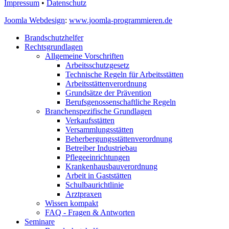
Impressum
•
Datenschutz
Joomla Webdesign
:
www.joomla-programmieren.de
Brandschutzhelfer
Rechtsgrundlagen
Allgemeine Vorschriften
Arbeitsschutzgesetz
Technische Regeln für Arbeitsstätten
Arbeitsstättenverordnung
Grundsätze der Prävention
Berufsgenossenschaftliche Regeln
Branchenspezifische Grundlagen
Verkaufsstätten
Versammlungsstätten
Beherbergungsstättenverordnung
Betreiber Industriebau
Pflegeeinrichtungen
Krankenhausbauverordnung
Arbeit in Gaststätten
Schulbaurichtlinie
Arztpraxen
Wissen kompakt
FAQ - Fragen & Antworten
Seminare