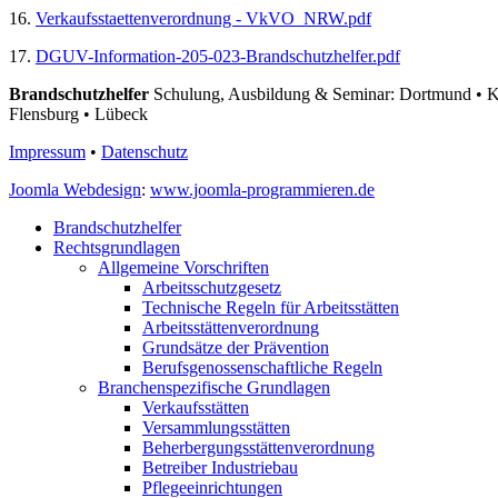
16.
Verkaufsstaettenverordnung - VkVO NRW.pdf
17.
DGUV-Information-205-023-Brandschutzhelfer.pdf
Brandschutzhelfer
Schulung, Ausbildung & Seminar: Dortmund • Kö
Flensburg • Lübeck
Impressum
•
Datenschutz
Joomla Webdesign
:
www.joomla-programmieren.de
Brandschutzhelfer
Rechtsgrundlagen
Allgemeine Vorschriften
Arbeitsschutzgesetz
Technische Regeln für Arbeitsstätten
Arbeitsstättenverordnung
Grundsätze der Prävention
Berufsgenossenschaftliche Regeln
Branchenspezifische Grundlagen
Verkaufsstätten
Versammlungsstätten
Beherbergungsstättenverordnung
Betreiber Industriebau
Pflegeeinrichtungen