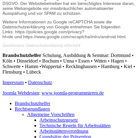
DSGVO. Der Websitebetreiber hat ein berechtigtes Interesse daran,
seine Webangebote vor missbräuchlicher automatisierter
Ausspähung und vor SPAM zu schützen.
Weitere Informationen zu Google reCAPTCHA sowie die
Datenschutzerklärung von Google entnehmen Sie folgenden
Links:
https://policies.google.com/privacy?
hl=de
und
https://www.google.com/recaptcha/intro/android.html
.
Quellverweis:
Datenschutzerklärung eRecht24
Brandschutzhelfer
Schulung, Ausbildung & Seminar: Dortmund •
Köln • Düsseldorf • Bochum • Unna • Essen • Witten • Hagen •
Schwerte • Hamm •Wuppertal • Recklinghausen • Hamburg • Kiel •
Flensburg • Lübeck
Impressum
•
Datenschutz
Joomla Webdesign
:
www.joomla-programmieren.de
Brandschutzhelfer
Rechtsgrundlagen
Allgemeine Vorschriften
Arbeitsschutzgesetz
Technische Regeln für Arbeitsstätten
Arbeitsstättenverordnung
Grundsätze der Prävention