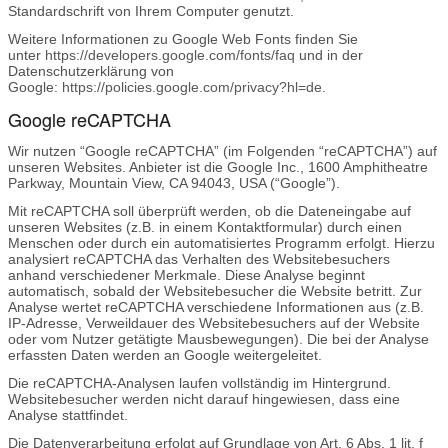
Standardschrift von Ihrem Computer genutzt.
Weitere Informationen zu Google Web Fonts finden Sie
unter
https://developers.google.com/fonts/faq
und in der
Datenschutzerklärung von
Google:
https://policies.google.com/privacy?hl=de
.
Google reCAPTCHA
Wir nutzen “Google reCAPTCHA” (im Folgenden “reCAPTCHA”) auf
unseren Websites. Anbieter ist die Google Inc., 1600 Amphitheatre
Parkway, Mountain View, CA 94043, USA (“Google”).
Mit reCAPTCHA soll überprüft werden, ob die Dateneingabe auf
unseren Websites (z.B. in einem Kontaktformular) durch einen
Menschen oder durch ein automatisiertes Programm erfolgt. Hierzu
analysiert reCAPTCHA das Verhalten des Websitebesuchers
anhand verschiedener Merkmale. Diese Analyse beginnt
automatisch, sobald der Websitebesucher die Website betritt. Zur
Analyse wertet reCAPTCHA verschiedene Informationen aus (z.B.
IP-Adresse, Verweildauer des Websitebesuchers auf der Website
oder vom Nutzer getätigte Mausbewegungen). Die bei der Analyse
erfassten Daten werden an Google weitergeleitet.
Die reCAPTCHA-Analysen laufen vollständig im Hintergrund.
Websitebesucher werden nicht darauf hingewiesen, dass eine
Analyse stattfindet.
Die Datenverarbeitung erfolgt auf Grundlage von Art. 6 Abs. 1 lit. f