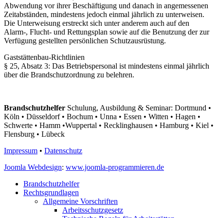
Abwendung vor ihrer Beschäftigung und danach in angemessenen
Zeitabständen, mindestens jedoch einmal jährlich zu unterweisen.
Die Unterweisung erstreckt sich unter anderem auch auf den
Alarm-, Flucht- und Rettungsplan sowie auf die Benutzung der zur
Verfügung gestellten persönlichen Schutzausrüstung.
Gaststättenbau-Richtlinien
§ 25, Absatz 3: Das Betriebspersonal ist mindestens einmal jährlich
über die Brandschutzordnung zu belehren.
Brandschutzhelfer
Schulung, Ausbildung & Seminar: Dortmund •
Köln • Düsseldorf • Bochum • Unna • Essen • Witten • Hagen •
Schwerte • Hamm •Wuppertal • Recklinghausen • Hamburg • Kiel •
Flensburg • Lübeck
Impressum
•
Datenschutz
Joomla Webdesign
:
www.joomla-programmieren.de
Brandschutzhelfer
Rechtsgrundlagen
Allgemeine Vorschriften
Arbeitsschutzgesetz